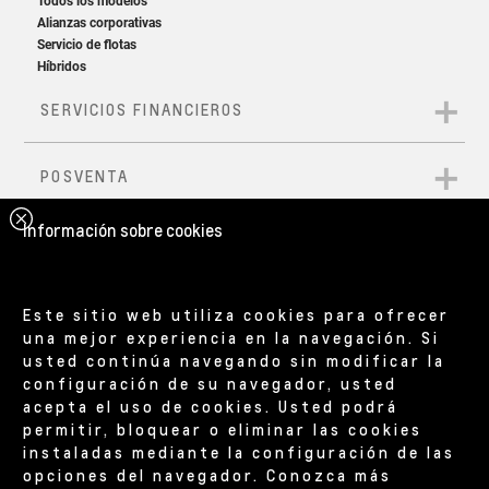
Ideal para reducir el uso de frenos mecánicos y
aumentar la autonomía.
Estándar
Busca el equilibrio ideal entre regeneración y
confort.
Información sobre cookies
Mínima regeneración
Proporciona una experiencia de conducción más
Este sitio web utiliza cookies para ofrecer
parecida a la de un auto de combustión.
una mejor experiencia en la navegación. Si
usted continúa navegando sin modificar la
configuración de su navegador, usted
La nueva Captiva EV está
acepta el uso de cookies. Usted podrá
permitir, bloquear o eliminar las cookies
equipada con una Magic
instaladas mediante la configuración de las
opciones del navegador. Conozca más
Battery,