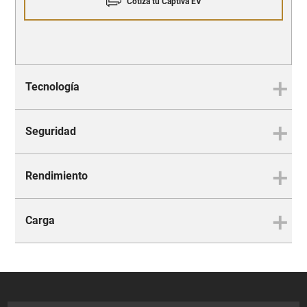
Cotiza tu Captiva EV
Tecnología
Seguridad
En una Captiva EV, la
tecnología es parte de la
Rendimiento
Compañía y protección en cada
experiencia
camino
Carga
La experiencia completa en
cada ruta
No necesitas mucho para tener
un gran desempeño