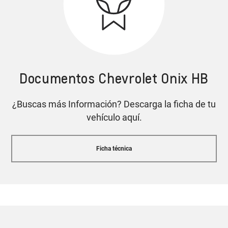
Aire acondicionado digital con control de
temperatura / climatizador
Documentos Chevrolet Onix HB
Alerta de punto ciego
Cotiza tu Onix HB
¿Buscas más Información? Descarga la ficha de tu
vehículo aquí.
Diseño que entrega actitud
Ficha técnica
Control de estabilidad
y tracción de serie
Interior con aspecto deportivo
Cotiza tu Onix HB